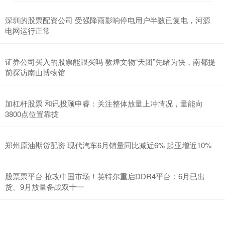
深圳的股票配资公司 受强降雨影响停电用户半数已复电，河源
电网运行正常
证券公司买入的股票能跟买吗 敦煌文物“天团”先睹为快，南都提
前探访南山博物馆
加杠杆股票 和讯投顾申睿：关注整体放量上冲情况，量能向
3800点位置靠拢
郑州原油期货配资 现代汽车6月销量同比减近6% 起亚增近10%
股票票平台 抢攻中国市场！英特尔重启DDR4平台：6月已出
货、9月放量备战双十一