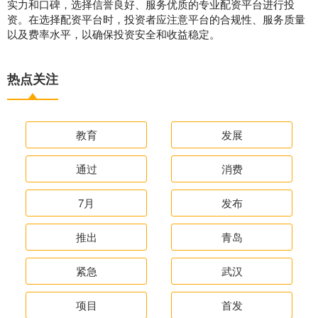
实力和口碑，选择信誉良好、服务优质的专业配资平台进行投
资。在选择配资平台时，投资者应注意平台的合规性、服务质量
以及费率水平，以确保投资安全和收益稳定。
热点关注
教育
发展
通过
消费
7月
发布
推出
青岛
紧急
武汉
项目
首发