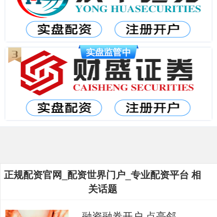
正规配资官网_配资世界门户_专业配资平台 相
关话题
融资融券开户 点亮邻