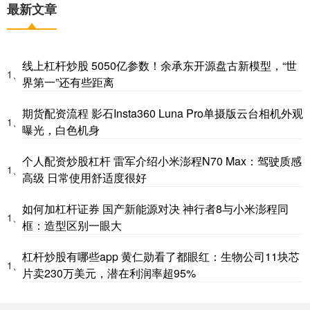
最新文章
线上杠杆炒股 5050亿参数！余承东开源盘古新模型，“世
1、
界第一”还有些距离
期货配资流程 影石Insta360 Luna Pro单摄版云台相机外观
1、
曝光，白色机身
个人配资炒股杠杆 雷军介绍小米澎程N70 Max：驾驶质感
1、
高级 日常使用舒适度很好
如何加杠杆证券 国产新能源对决 神行者8与小米澎程同
1、
框：造型区别一眼大
杠杆炒股有哪些app 黄仁勋看了都眼红：生物公司11块芯
1、
片卖230万美元，潜在利润率超95%