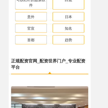
件
意外
日本
官宣
知名
首都
趋势
正规配资官网_配资世界门户_专业配资
平台