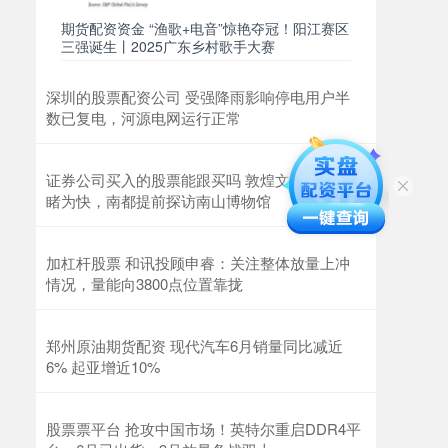
期货配资资金 “渔歌+电音”惊艳夺冠！阳江赛区
三强诞生丨2025广东乡村歌手大赛
深圳的股票配资公司 受强降雨影响停电用户半
数已复电，河源电网运行正常
证券公司买入的股票能跟买吗 敦煌文物“天团”先
睹为快，南都提前探访南山博物馆
加杠杆股票 和讯投顾申睿：关注整体放量上冲
情况，量能向3800点位置靠拢
郑州原油期货配资 现代汽车6月销量同比减近
6% 起亚增近10%
股票票平台 抢攻中国市场！英特尔重启DDR4平