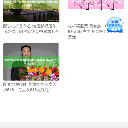
配资杠杆是什么 港股影视股午
杠杆买股票 天智航（688277）
后走强，阿里影业盘中涨超10%
6月25日主力资金净卖出719.99
万元
配资炒股技能 美团官宣首度入
局618：每人发618元红包！