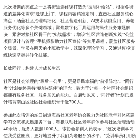
此次培训的亮点之一是将街道选修课打造为“技能补给站”，根据各街
道的差异化需求“送课上门”。课程内容精准定制，直击社区服务核心
痛点：涵盖社区治理精细化、社区营造创新、AI技术赋能应用、养老
服务优化等多个关键领域；聚焦数字化工具运用与民生服务难题解
决，紧密对接社区骨干的“实战需求”；增设“社区营造创新实践”“公益
项目设计与管理”“手机摄影助力社区宣传”等实用课程，覆盖社区服务
全场景。学员在两天的小班教学中，既深化理论学习，又通过模拟演
练快速掌握并转化技能。
长效同行，构建人才成长生态
社区是社会治理的“最后一公里”，更是居民幸福的“前沿阵地”。“同行
者”计划始终秉持“赋能+陪伴”的理念，致力于让每一个社区社会组织
都拥有服务社区、服务居民的能力。自启动以来，“同行者”计划已累
计培育南山区社区社会组织骨干近700人。
参加此次培训的蛇口街道海昌社区老年协会致力为社区老年群体搭建
学习交流和志愿服务平台，积极联动社区老年群体参与社区治理活动
40余场，服务人数超1000人。该协会参训人员表示，“这次培训学习
使我受益匪浅，更好地提升了我们为老服务的水平。”受训学员利用所