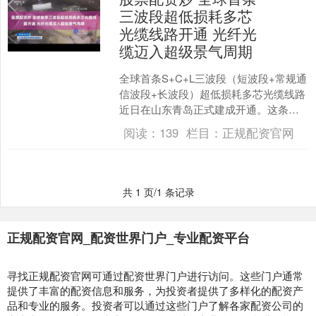
三波段超低损耗多芯
光缆线路开通 光纤光
缆迈入超级景气周期
全球首条S+C+L三波段（短波段+常规通
信波段+长波段）超低损耗多芯光缆线路
近日在山东青岛正式建成开通。这条新
型光缆线路突破传统光纤的传输容量极
阅读：
139
栏目：
正规配资官网
限股票配资炒，标....
共 1 页/1 条记录
正规配资官网_配资世界门户_专业配资平台
寻找正规配资官网可通过配资世界门户进行访问。这些门户通常
提供了丰富的配资信息和服务，为投资者提供了多样化的配资产
品和专业的服务。投资者可以通过这些门户了解各家配资公司的