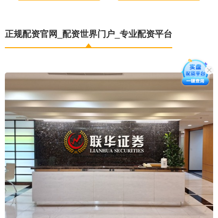
正规配资官网_配资世界门户_专业配资平台