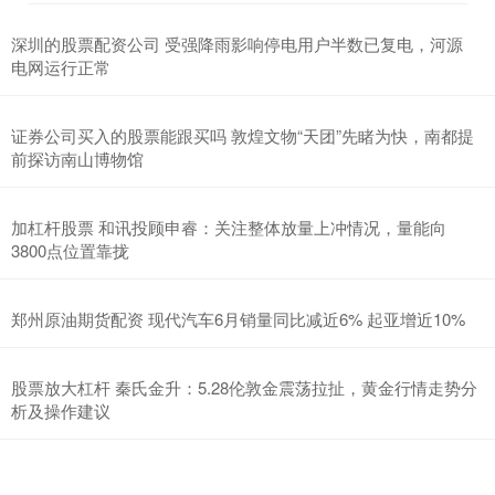
深圳的股票配资公司 受强降雨影响停电用户半数已复电，河源
电网运行正常
证券公司买入的股票能跟买吗 敦煌文物“天团”先睹为快，南都提
前探访南山博物馆
加杠杆股票 和讯投顾申睿：关注整体放量上冲情况，量能向
3800点位置靠拢
郑州原油期货配资 现代汽车6月销量同比减近6% 起亚增近10%
股票放大杠杆 秦氏金升：5.28伦敦金震荡拉扯，黄金行情走势分
析及操作建议