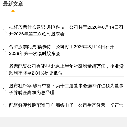
最新文章
杠杆股票什么意思 趣睡科技：公司将于2026年8月14日召
1、
开2026年第二次临时股东会
合肥股票配资 福事特：公司将于2026年8月14日召开
1、
2026年第一次临时股东会
股票配资公司有哪些 北京上半年社融增量超万亿，企业贷
1、
款利率降至2.31%历史低位
股市杠杆率 珠海中富：第十二届董事会选举许仁硕为董事
1、
长并聘任高加为总经理
配资好评炒股配资门户 商络电子：公司生产经营一切正常
1、