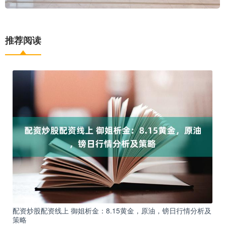
推荐阅读
配资炒股配资线上 御姐析金：8.15黄金，原油，镑日行情分析及
策略