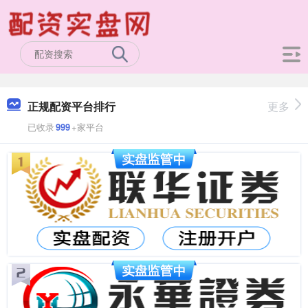
正规配资平台排行
更多
已收录
999
+家平台