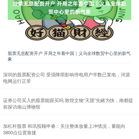
股票无息配资开户 开局之年看中国｜义乌全球数贸中心里的新气
象
深圳的股票配资公司 受强降雨影响停电用户半数已复电，河源
电网运行正常
证券公司买入的股票能跟买吗 敦煌文物“天团”先睹为快，南都提
前探访南山博物馆
加杠杆股票 和讯投顾申睿：关注整体放量上冲情况，量能向
3800点位置靠拢